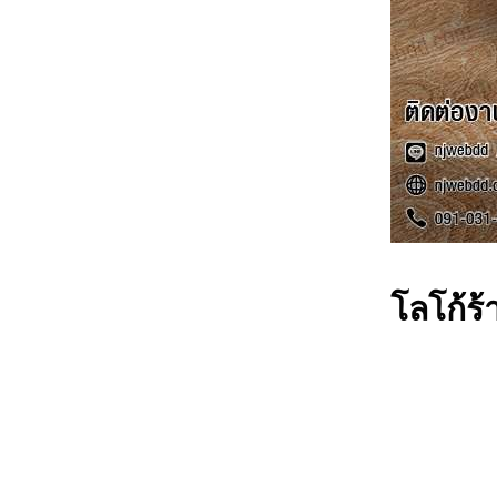
โลโก้ร